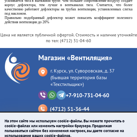
усиливается тяга в вытяжной трубе. Чем большее сопротивление воздуху создает
корпус дефлектора, тем лучше в вентканалах тяга. Считается, что более
качественно работают дефлекторы на трубах вентиляции, установленных слегка
под наклоном.
Правильно подобранный дефлектор может повысить коэффициент полезного
действия вентиляции до 20%
Цена не является публичной офертой. Стоимость и наличие уточняйте
по тел:
(4712) 31-04-60
Магазин «Вентиляция»
г. Курск, ул. Суворовская, д. 37
(бывшая территория базы
«Текстильщик»)
+7-910-731-04-60
(4712) 51-36-44
На этом сайте мы используем cookie-файлы. Вы можете прочитать о
cookie-файлах или изменить настройки браузера. Продолжая
© 2015-2026
пользоваться сайтом без изменения настроек, вы даете согласие на
использование ваших cookie-файлов.