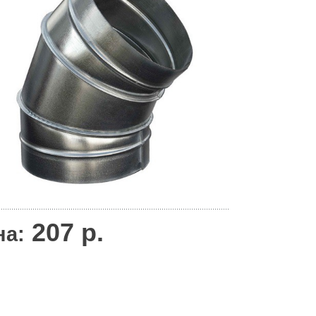
207
р.
на: